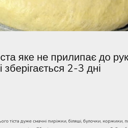
іста яке не прилипає до ру
і зберігається 2-3 дні
ого тіста дуже смачні пиріжки, біляші, булочки, коржики, 