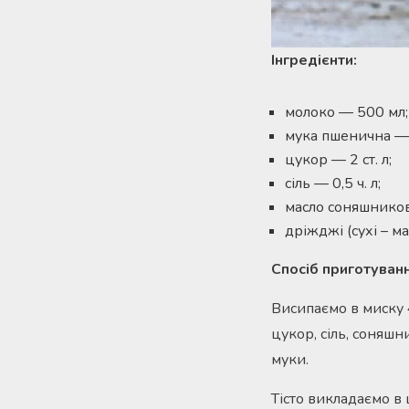
Інгредієнти:
молоко — 500 мл;
мука пшенична — 
цукор — 2 ст. л;
сіль — 0,5 ч. л;
масло соняшникове
дріжджі (сухі – м
Спосіб приготуван
Висипаємо в миску 
цукор, сіль, соняшн
муки.
Тісто викладаємо в