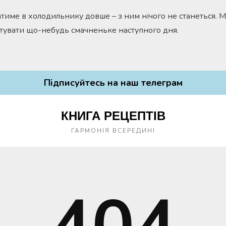
атиме в холодильнику довше – з ним нічого не станеться.
І готувати що-небудь смачненьке наступного дня.