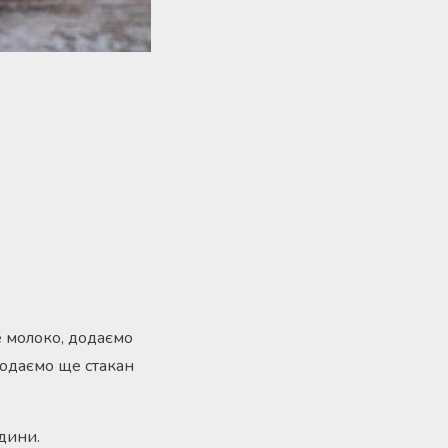
е молоко, додаємо
 додаємо ще стакан
дини.