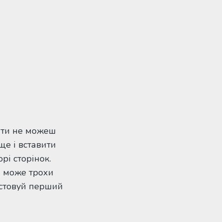
 ти не можеш
ще і вставити
рі сторінок.
н може трохи
истовуй перший