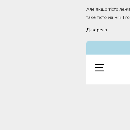
Але якщо тісто леж
таке тісто на ніч. 
Джерело