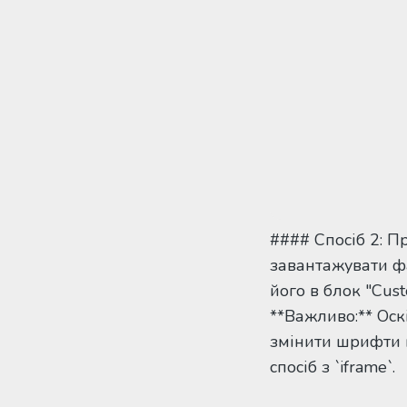
#### Спосіб 2: 
завантажувати фа
його в блок "Cus
**Важливо:** Оск
змінити шрифти н
спосіб з `iframe`.