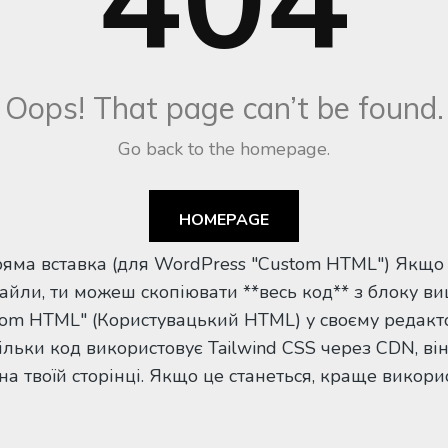
Пряма вставка (для WordPress "Custom HTML") Якщо
йли, ти можеш скопіювати **весь код** з блоку ви
tom HTML" (Користувацький HTML) у своєму редакто
ільки код використовує Tailwind CSS через CDN, ві
а твоїй сторінці. Якщо це станеться, краще викор