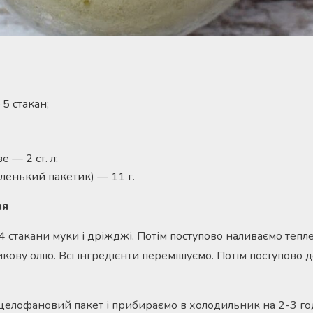
5 стакан;
 — 2 ст. л;
аленький пакетик) — 11 г.
ня
4 стакани муки і дріжджі. Потім поступово наливаємо тепл
икову олію. Всі інгредієнти перемішуємо. Потім поступово
 целофановий пакет і прибираємо в холодильник на 2-3 го