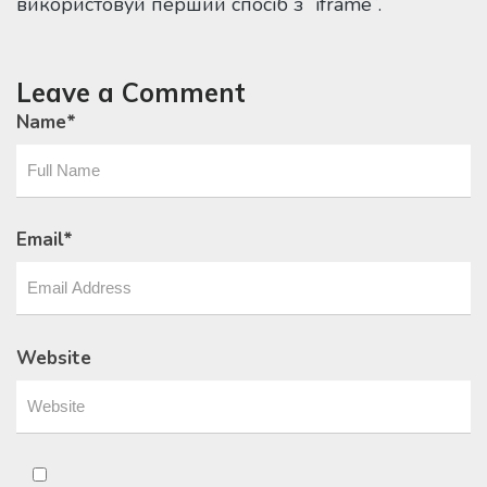
використовуй перший спосіб з `iframe`.
Leave a Comment
Name
*
Email
*
Website