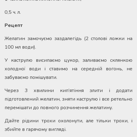
0,5 ч. л.
Рецепт
Желатин замочуємо заздалегідь (2 столові ложки на
100 мл води).
У каструлю висипаємо цукор, заливаємо склянкою
холодної води і ставимо на середній вогонь, не
забуваємо помішувати.
Через 3 хвилини кип’ятіння злити і додати
підготовлений желатин, зняти каструлю і все ретельно
перемішати до повного розчинення желатину.
Дайте рідини трохи охолонути, але тільки трохи, і
збийте в гарячому вигляді.