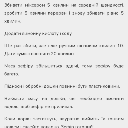
Збивати міксером 5 хвилин на середній швидкості,
зробити 5 хвилин перерви і знову збивати рівно 5
хвилин.
Додати лимонну кислоту і соду.
Ще раз збити, але вже ручним вінчиком хвилин 10.
Дати суміші постояти 20 хвилин.
Маса зефіру збільшиться вдвічі, тому зефіру буде
багато.
Підноси і обробні дошки повинні бути пластиковими.
Викласти масу на дошки, які необхідно змочити
водою, щоб зефір не прилипав.
Коли коржі застигнуть, акуратно вийміть їх тонким
ножем і склейте попарно. Зефір готовий!