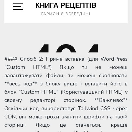
#### Спосіб 2: Пряма вставка (для WordPress
"Custom HTML") Якщо ти не можеш
завантажувати файли, ти можеш скопіювати
**весь код** з блоку вище і вставити його в
блок "Custom HTML" (Користувацький HTML) у
своєму редакторі сторінок. **Важливо:**
Оскільки код використовує Tailwind CSS через
CDN, він може трохи змінити шрифти на твоїй
сторінці. Якщо це станеться, краще