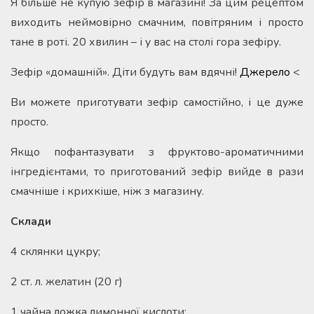
Я більше не купую зефір в магазині! За цим рецептом
виходить неймовірно смачним, повітряним і просто
тане в роті. 20 хвилин – і у вас на столі гора зефіру.
Зефір «домашній». Діти будуть вам вдячні!
Джерело
<
Ви можете приготувати зефір самостійно, і це дуже
просто.
Якщо пофантазувати з фруктово-ароматичними
інгредієнтами, то приготований зефір вийде в рази
смачніше і крихкіше, ніж з магазину.
Склади
4 склянки цукру;
2 ст. л. желатин (20 г)
1 чайна ложка лимонної кислоти;