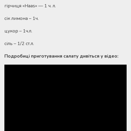
гірчиця «Haas» — 1 ч. л.
сік лимона – 1ч.
цукор – 1ч.л.
сіль – 1/2 ст.л.
Подробиці приготування салату дивіться у відео: