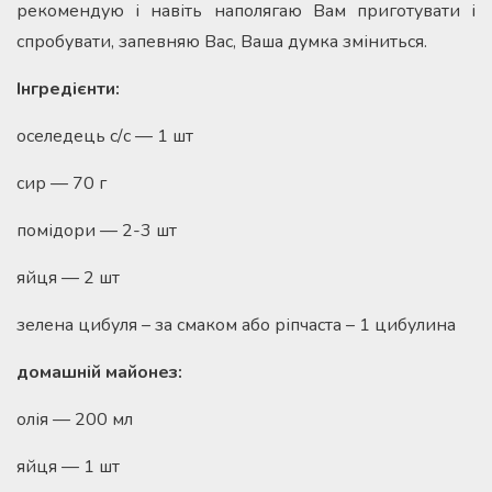
рекомендую і навіть наполягаю Вам приготувати і
спробувати, запевняю Вас, Ваша думка зміниться.
Інгредієнти:
оселедець с/с — 1 шт
сир — 70 г
помідори — 2-3 шт
яйця — 2 шт
зелена цибуля – за смаком або ріпчаста – 1 цибулина
домашній майонез:
олія — 200 мл
яйця — 1 шт