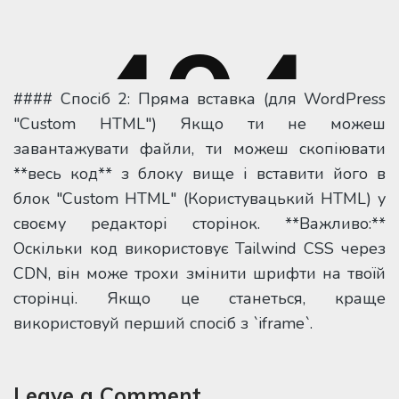
#### Спосіб 2: Пряма вставка (для WordPress
"Custom HTML") Якщо ти не можеш
завантажувати файли, ти можеш скопіювати
**весь код** з блоку вище і вставити його в
блок "Custom HTML" (Користувацький HTML) у
своєму редакторі сторінок. **Важливо:**
Оскільки код використовує Tailwind CSS через
CDN, він може трохи змінити шрифти на твоїй
сторінці. Якщо це станеться, краще
використовуй перший спосіб з `iframe`.
Leave a Comment