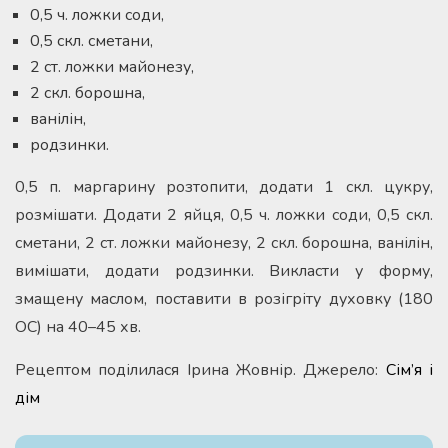
0,5 ч. ложки соди,
0,5 скл. сметани,
2 ст. ложки майонезу,
2 скл. борошна,
ванілін,
родзинки.
0,5 п. маргарину розтопити, додати 1 скл. цукру,
розмішати. Додати 2 яйця, 0,5 ч. ложки соди, 0,5 скл.
сметани, 2 ст. ложки майонезу, 2 скл. борошна, ванілін,
вимішати, додати родзинки. Викласти у форму,
змащену маслом, поставити в розігріту духовку (180
ОС) на 40–45 хв.
Рецептом поділилася Ірина Жовнір. Джерело:
Сім’я і
дім