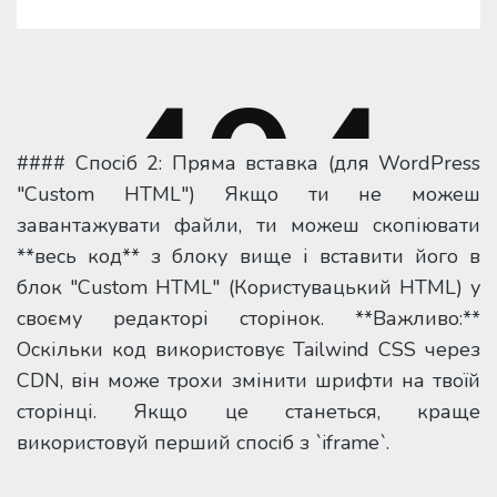
#### Спосіб 2: Пряма вставка (для WordPress
"Custom HTML") Якщо ти не можеш
завантажувати файли, ти можеш скопіювати
**весь код** з блоку вище і вставити його в
блок "Custom HTML" (Користувацький HTML) у
своєму редакторі сторінок. **Важливо:**
Оскільки код використовує Tailwind CSS через
CDN, він може трохи змінити шрифти на твоїй
сторінці. Якщо це станеться, краще
використовуй перший спосіб з `iframe`.