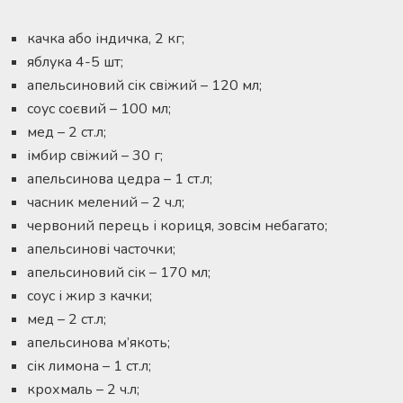
качка або індичка, 2 кг;
яблука 4-5 шт;
апельсиновий сік свіжий – 120 мл;
соус соєвий – 100 мл;
мед – 2 ст.л;
імбир свіжий – 30 г;
апельсинова цедра – 1 ст.л;
часник мелений – 2 ч.л;
червоний перець і кориця, зовсім небагато;
апельсинові часточки;
апельсиновий сік – 170 мл;
соус і жир з качки;
мед – 2 ст.л;
апельсинова м’якоть;
сік лимона – 1 ст.л;
крохмаль – 2 ч.л;