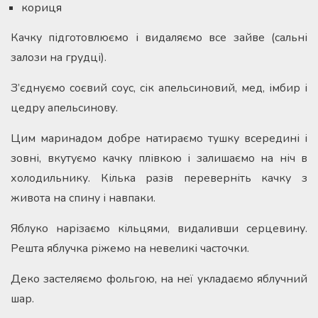
кориця
Качку підготовлюємо і видаляємо все зайве (сальні
залози на грудці).
З’єднуємо соєвий соус, сік апельсиновий, мед, імбир і
цедру апельсинову.
Цим маринадом добре натираємо тушку всередині і
зовні, вкутуємо качку плівкою і залишаємо на ніч в
холодильнику. Кілька разів переверніть качку з
живота на спину і навпаки.
Яблуко нарізаємо кільцями, видаливши серцевину.
Решта яблучка ріжемо на невеликі часточки.
Деко застеляємо фольгою, на неї укладаємо яблучний
шар.