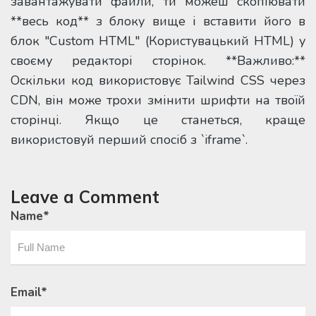
завантажувати файли, ти можеш скопіювати
**весь код** з блоку вище і вставити його в
блок "Custom HTML" (Користувацький HTML) у
своєму редакторі сторінок. **Важливо:**
Оскільки код використовує Tailwind CSS через
CDN, він може трохи змінити шрифти на твоїй
сторінці. Якщо це станеться, краще
використовуй перший спосіб з `iframe`.
Leave a Comment
Name
*
Email
*