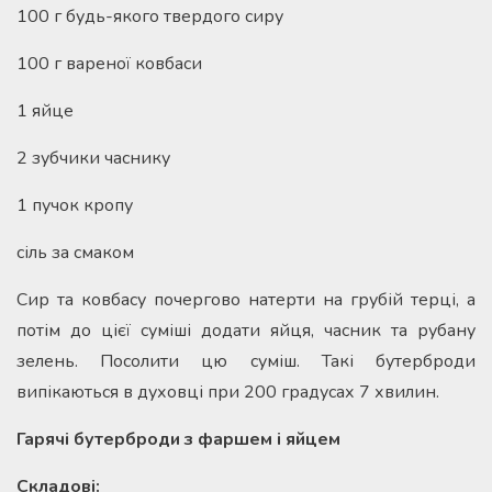
100 г будь-якого твердого сиру
100 г вареної ковбаси
1 яйце
2 зубчики часнику
1 пучок кропу
сіль за смаком
Сир та ковбасу почергово натерти на грубій терці, а
потім до цієї суміші додати яйця, часник та рубану
зелень. Посолити цю суміш. Такі бутерброди
випікаються в духовці при 200 градусах 7 хвилин.
Гарячі бутерброди з фаршем і яйцем
Складові: