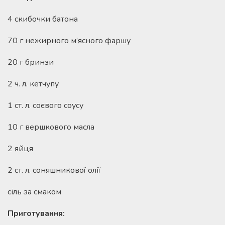
4 скибочки батона
70 г нежирного м’ясного фаршу
20 г бринзи
2 ч. л. кетчупу
1 ст. л. соєвого соусу
10 г вершкового масла
2 яйця
2 ст. л. соняшникової олії
сіль за смаком
Приготування: