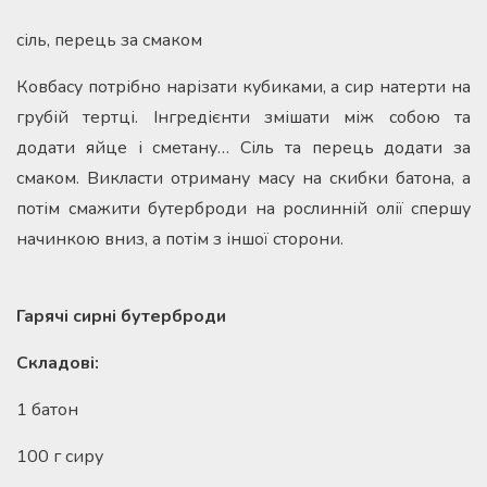
сіль, перець за смаком
Ковбасу потрібно нарізати кубиками, а сир натерти на
грубій тертці. Інгредієнти змішати між собою та
додати яйце і сметану… Сіль та перець додати за
смаком. Викласти отриману масу на скибки батона, а
потім смажити бутерброди на рослинній олії спершу
начинкою вниз, а потім з іншої сторони.
Гарячі сирні бутерброди
Складові:
1 батон
100 г сиру