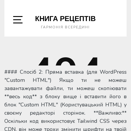
#### Спосіб 2: Пряма вставка (для WordPress
"Custom HTML") Якщо ти не можеш
завантажувати файли, ти можеш скопіювати
**весь код** з блоку вище і вставити його в
блок "Custom HTML" (Користувацький HTML) у
своєму редакторі сторінок. **Важливо:**
Оскільки код використовує Tailwind CSS через
CDN, він може трохи змінити шрифти на твоїй