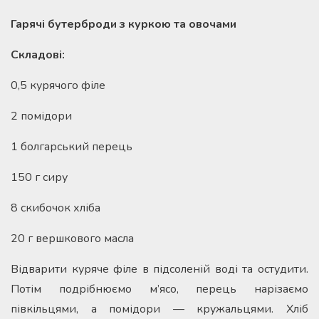
Гарячі бутерброди з куркою та овочами
Складові:
0,5 курячого філе
2 помідори
1 болгарський перець
150 г сиру
8 скибочок хліба
20 г вершкового масла
Відварити куряче філе в підсоленій воді та остудити.
Потім подрібнюємо м’ясо, перець нарізаємо
півкільцями, а помідори — кружальцями. Хліб