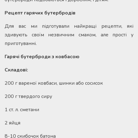
Рецепт гарячих бутербродів
Для вас ми підготували найкращі рецепти, які
здивують своїм незвичним смаком, але прості у
приготуванні.
Гарячі бутерброди з ковбасою
Складові:
200 г вареної ковбаси, шинки або сосисок
200 г твердого сиру
1 ст. л. сметани
2 яйця
8-10 скибочок батона