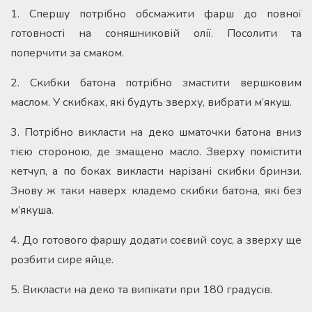
1. Спершу потрібно обсмажити фарш до повної
готовності на соняшниковій олії. Посолити та
поперчити за смаком.
2. Скибки батона потрібно змастити вершковим
маслом. У скибках, які будуть зверху, вибрати м’якуш.
3. Потрібно викласти на деко шматочки батона вниз
тією стороною, де змащено масло. Зверху помістити
кетчуп, а по боках викласти нарізані скибки бринзи.
Знову ж таки наверх кладемо скибки батона, які без
м’якуша.
4. До готового фаршу додати соєвий соус, а зверху ще
розбити сире яйце.
5. Викласти на деко та випікати при 180 градусів.