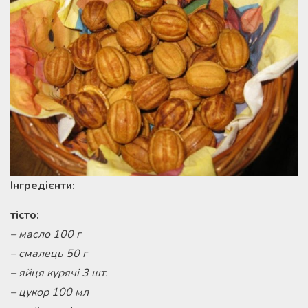
Інгредієнти:
тісто:
– масло 100 г
– смалець 50 г
– яйця курячі 3 шт.
– цукор 100 мл