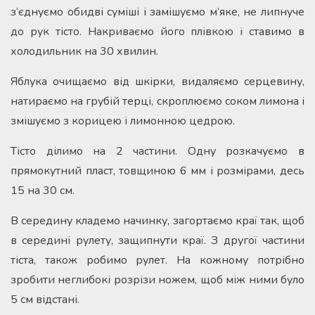
з’єднуємо обидві суміші і замішуємо м’яке, не липнуче
до рук тісто. Накриваємо його плівкою і ставимо в
холодильник на 30 хвилин.
Яблука очищаємо від шкірки, видаляємо серцевину,
натираємо на грубій терці, скроплюємо соком лимона і
змішуємо з корицею і лимонною цедрою.
Тісто ділимо на 2 частини. Одну розкачуємо в
прямокутний пласт, товщиною 6 мм і розмірами, десь
15 на 30 см.
В середину кладемо начинку, загортаємо краї так, щоб
в середині рулету, защипнути краї. З другої частини
тіста, також робимо рулет. На кожному потрібно
зробити неглибокі розрізи ножем, щоб між ними було
5 см відстані.