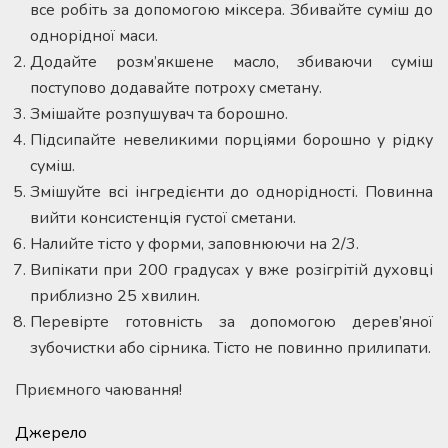
все робіть за допомогою міксера. Збивайте суміш до
однорідної маси.
Додайте розм’якшене масло, збиваючи суміш
поступово додавайте потроху сметану.
Змішайте розпушувач та борошно.
Підсипайте невеликими порціями борошно у рідку
суміш.
Змішуйте всі інгредієнти до однорідності. Повинна
вийти консистенція густої сметани.
Налийте тісто у форми, заповнюючи на 2/3.
Випікати при 200 градусах у вже розігрітій духовці
приблизно 25 хвилин.
Перевірте готовність за допомогою дерев’яної
зубочистки або сірника. Тісто не повинно прилипати.
Приємного чаювання!
Джерело