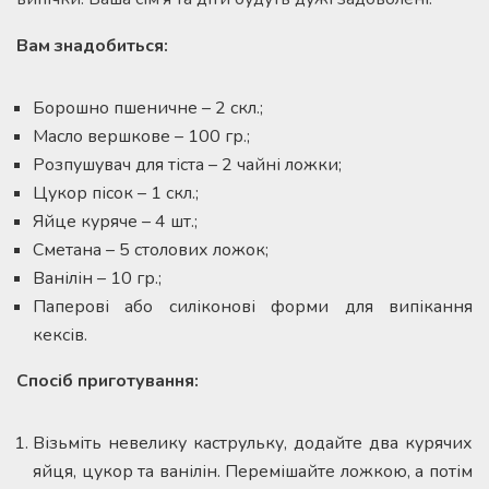
Вам знадобиться:
Борошно пшеничне – 2 скл.;
Масло вершкове – 100 гр.;
Розпушувач для тіста – 2 чайні ложки;
Цукор пісок – 1 скл.;
Яйце куряче – 4 шт.;
Сметана – 5 столових ложок;
Ванілін – 10 гр.;
Паперові або силіконові форми для випікання
кексів.
Спосіб приготування:
Візьміть невелику каструльку, додайте два курячих
яйця, цукор та ванілін. Перемішайте ложкою, а потім