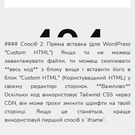
#### Спосіб 2: Пряма вставка (для WordPress
"Custom HTML") Якщо ти не можеш
завантажувати файли, ти можеш скопіювати
**весь код** з блоку вище і вставити його в
блок "Custom HTML" (Користувацький HTML) у
своєму редакторі сторінок. **Важливо:**
Оскільки код використовує Tailwind CSS через
CDN, він може трохи змінити шрифти на твоїй
сторінці. Якщо це станеться, краще
використовуй перший спосіб з `iframe`.