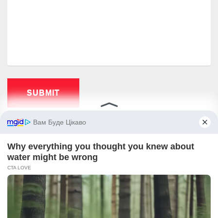
COPYRIGHT © 2026
КНИГА РЕЦЕПТІВ
.
MARINATE BY METRICTHEMES
. POWERED BY
WORDPRESS
.