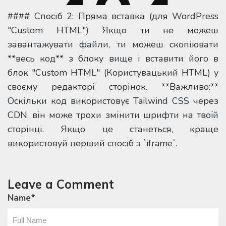
#### Спосіб 2: Пряма вставка (для WordPress
"Custom HTML") Якщо ти не можеш
завантажувати файли, ти можеш скопіювати
**весь код** з блоку вище і вставити його в
блок "Custom HTML" (Користувацький HTML) у
своєму редакторі сторінок. **Важливо:**
Оскільки код використовує Tailwind CSS через
CDN, він може трохи змінити шрифти на твоїй
сторінці. Якщо це станеться, краще
використовуй перший спосіб з `iframe`.
Leave a Comment
Name
*