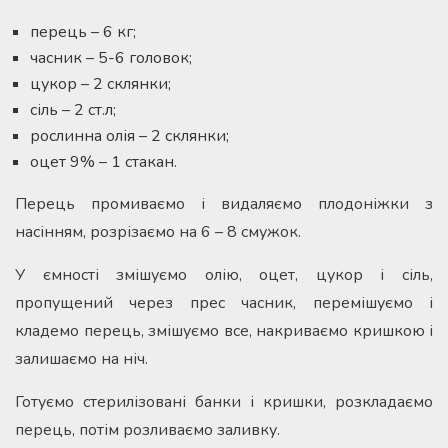
перець – 6 кг;
часник – 5-6 головок;
цукор – 2 склянки;
сіль – 2 ст.л;
рослинна олія – 2 склянки;
оцет 9% – 1 стакан.
Перець промиваємо і видаляємо плодоніжки з
насінням, розрізаємо на 6 – 8 смужок.
У ємності змішуємо олію, оцет, цукор і сіль,
пропущений через прес часник, перемішуємо і
кладемо перець, змішуємо все, накриваємо кришкою і
залишаємо на ніч.
Готуємо стерилізовані банки і кришки, розкладаємо
перець, потім розливаємо заливку.