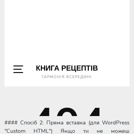
#### Спосіб 2: Пряма вставка (для WordPress
"Custom HTML") Якщо ти не можеш