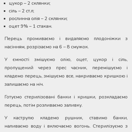
цукор – 2 склянки;
сіль – 2 ст.л;
рослинна олія – 2 склянки;
оцет 9% – 1 стакан.
Перець промиваємо і видаляємо плодоніжки з
насінням, розрізаємо на 6 – 8 смужок.
У ємності змішуємо олію, оцет, цукор і сіль,
пропущений через прес часник, перемішуємо і
кладемо перець, змішуємо все, накриваємо кришкою і
залишаємо на ніч.
Готуємо стерилізовані банки і кришки, розкладаємо
перець, потім розливаємо заливку.
У каструлю кладемо рушник, ставимо банки,
наливаємо воду і включаємо вогонь. Стерилізуємо з