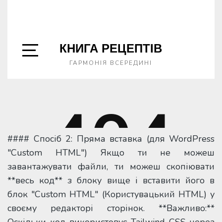
#### Спосіб 2: Пряма вставка (для WordPress
"Custom HTML") Якщо ти не можеш
завантажувати файли, ти можеш скопіювати
**весь код** з блоку вище і вставити його в
блок "Custom HTML" (Користувацький HTML) у
своєму редакторі сторінок. **Важливо:**
Оскільки код використовує Tailwind CSS через