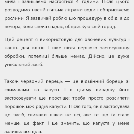
мила і залишаємо настоятися 4 години. Після цього
розводимо настій п’ятьма літрами води і обприскуємо
рослини. Я зазвичай роблю цю процедуру в обід, а до
вечора, коли спека спадає, обприскую свій город.
Цей рецепт я використовую для овочевих культур і
навіть для квітів. І вже після першого застосування
обробки, попелиці більше немає. Дійсно, це дуже
унікальний засіб.
Також червоний перець — це відмінний борець зі
слимаками на капусті. І в цьому випадку його
застосовувати ще простіше: треба просто розсипати
порошок між рядів капусти. Після того, як я застосувала
це засіб, слимаки пішли не всі, але те що їх стало
менше, це факт. І це значить, що капуста у мене
залишилася ціла.