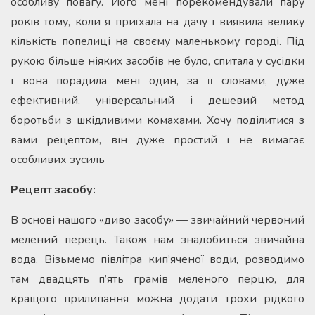
особливу повагу. Його мені порекомендували пару
років тому, коли я приїхала на дачу і виявила велику
кількість попелиці на своєму маленькому городі. Під
рукою більше ніяких засобів не було, спитала у сусідки
і вона порадила мені один, за її словами, дуже
ефективний, універсальний і дешевий метод
боротьби з шкідливими комахами. Хочу поділитися з
вами рецептом, він дуже простий і не вимагає
особливих зусиль
Рецепт засобу:
В основі нашого «диво засобу» — звичайний червоний
мелений перець. Також нам знадобиться звичайна
вода. Візьмемо півлітра кип’яченої води, розводимо
там двадцять п’ять грамів меленого перцю, для
кращого прилипання можна додати трохи рідкого