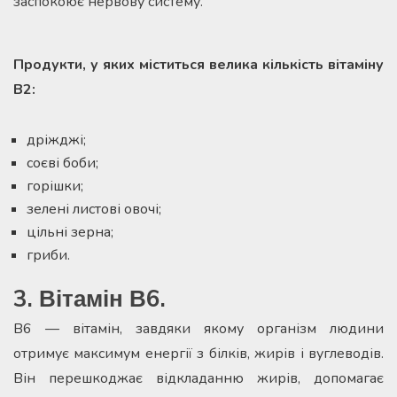
заспокоює нервову систему.
Продукти, у яких міститься велика кількість вітаміну
В2:
дріжджі;
соєві боби;
горішки;
зелені листові овочі;
цільні зерна;
гриби.
3. Вітамін В6.
В6 — вітамін, завдяки якому організм людини
отримує максимум енергії з білків, жирів і вуглеводів.
Він перешкоджає відкладанню жирів, допомагає