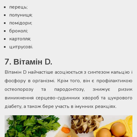
перець;
полуниця;
помідори;
броколі;
картопля;
цитрусові.
7. Вітамін D.
Вітамін D найчастіше асоціюється з синтезом кальцію і
фосфору в організмі. Крім того, він є профілактикою
остеопорозу та пародонтозу, знижує ризик
виникнення серцево-судинних хвороб та цукрового
діабету, а також бере участь в імунних реакціях.