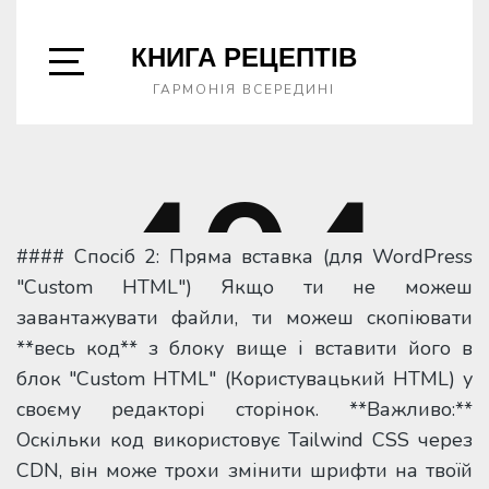
#### Спосіб 2: Пряма вставка (для WordPress
"Custom HTML") Якщо ти не можеш
завантажувати файли, ти можеш скопіювати
**весь код** з блоку вище і вставити його в
блок "Custom HTML" (Користувацький HTML) у
своєму редакторі сторінок. **Важливо:**
Оскільки код використовує Tailwind CSS через
CDN, він може трохи змінити шрифти на твоїй