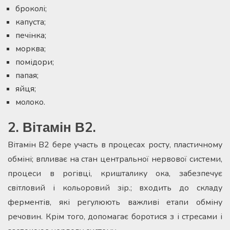
броколі;
капуста;
печінка;
морква;
помідори;
папая;
яйця;
молоко.
2. Вітамін В2.
Вітамін В2 бере участь в процесах росту, пластичному
обміні; впливає на стан центральної нервової системи,
процеси в рогівці, кришталику ока, забезпечує
світловий і кольоровий зір.; входить до складу
ферментів, які регулюють важливі етапи обміну
речовин. Крім того, допомагає боротися з і стресами і