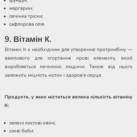
фундук;
маргарин;
печінка тріски;
сафлорова олія.
9. Вітамін К.
Вітамін К є необхідним для утворення протромбіну —
важливого для згортання крові елементу, який
виробляється печінкою людини. Також від нього
залежить міцність кісток і здоров’я серця.
Продукти, у яких міститься велика кількість вітаміну
К:
зелені листові овочі;
соєві боби;