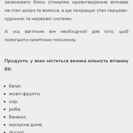
засвоювати білок, стимулює кровотворення, впливає
на стан шкіри та волосся, а ще покращує стан серцево-
судинної та нервової системи.
А ось вагітним він необхідний для того, щоб
полегшити симптоми токсикозу.
Продукти, у яких міститься велика кількість вітаміну
В6:
батат;
жовті фрукти;
сир;
риба;
банани;
мускусна диня;
йогурт.