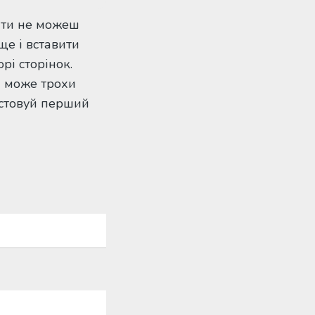
 ти не можеш
ще і вставити
рі сторінок.
н може трохи
истовуй перший