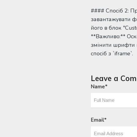
#### Спосіб 2: 
завантажувати фа
його в блок "Cus
**Важливо:** Оск
змінити шрифти н
спосіб з `iframe`.
Leave a Co
Name
*
Email
*