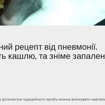
ий рецепт від пневмонії.
ь кашлю, та зніме запале
за допомогою чудодійного засобу можна вилікувати нав’язл