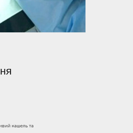
ння
ивий кашель та