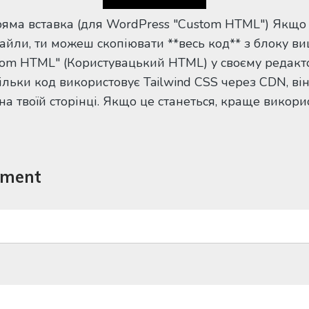
Пряма вставка (для WordPress "Custom HTML") Якщо
йли, ти можеш скопіювати **весь код** з блоку ви
tom HTML" (Користувацький HTML) у своєму редакто
ільки код використовує Tailwind CSS через CDN, ві
а твоїй сторінці. Якщо це станеться, краще викор
mment