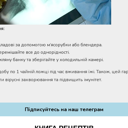
я:
кладові за допомогою м’ясорубки або блендера.
еремішайте все до однорідності.
скляну банку та зберігайте у холодильній камері.
обу по 1 чайній ложці під час вживання їжі. Також, цей га
и вірусні захворювання та підвищить імунітет.