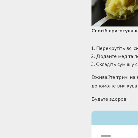
Спосіб приготуванн
Перекрутіть всі с
Додайте мед та п
Складіть суміш у 
Вживайте тричі на д
допоможе вилікуват
Будьте здорові!