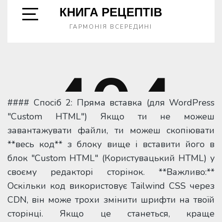
#### Спосіб 2: Пряма вставка (для WordPress
"Custom HTML") Якщо ти не можеш
завантажувати файли, ти можеш скопіювати
**весь код** з блоку вище і вставити його в
блок "Custom HTML" (Користувацький HTML) у
своєму редакторі сторінок. **Важливо:**
Оскільки код використовує Tailwind CSS через
CDN, він може трохи змінити шрифти на твоїй
сторінці. Якщо це станеться, краще