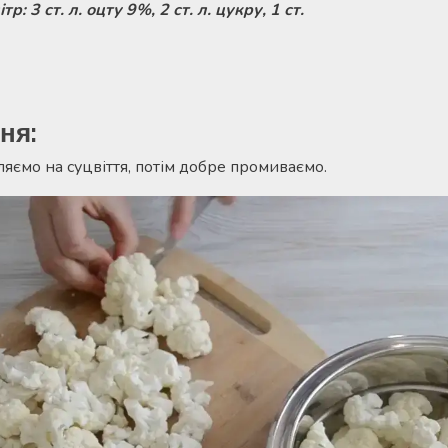
р: 3 ст. л. оцту 9%, 2 ст. л. цукру, 1 ст.
ня:
ляємо на суцвіття, потім добре промиваємо.