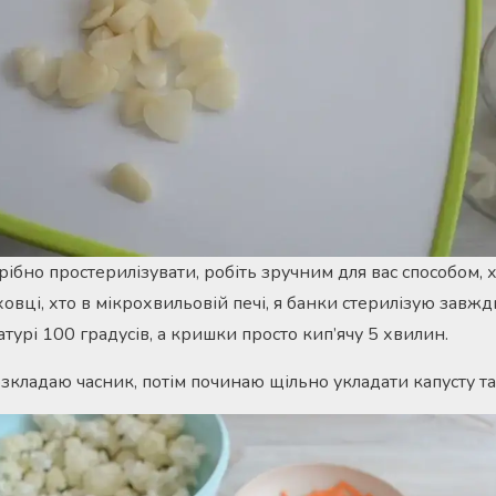
рібно простерилізувати, робіть зручним для вас способом, 
уховці, хто в мікрохвильовій печі, я банки стерилізую завж
урі 100 градусів, а кришки просто кип’ячу 5 хвилин.
озкладаю часник, потім починаю щільно укладати капусту та