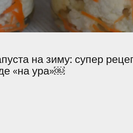
апуста на зиму: супер рецеп
де «на ура»￼