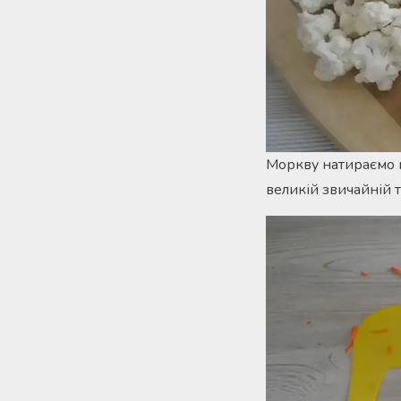
Моркву натираємо на
великій звичайній 