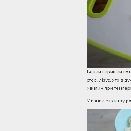
Банки і кришки пот
стерилізує, хто в д
хвилин при температ
У банки спочатку р