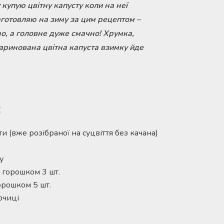
купую цвітну капусту коли на неї
заготовляю на зиму за цим рецептом –
но, а головне дуже смачно! Хрумка,
аринована цвітна капуста взимку йде
:
ти (вже розібраної на суцвіття без качана)
у
 горошком 3 шт.
рошком 5 шт.
ірчиці