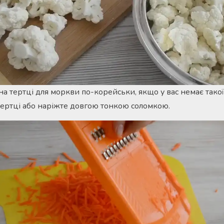
 тертці для моркви по-корейськи, якщо у вас немає такої 
тертці або наріжте довгою тонкою соломкою.