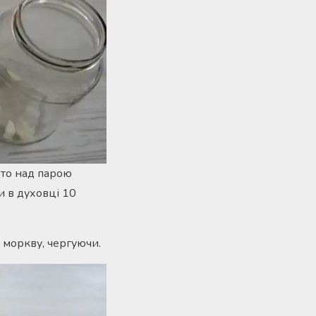
хто над парою
ди в духовці 10
 моркву, чергуючи.