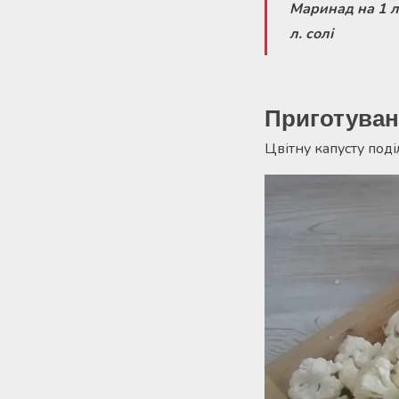
Маринад на 1 літ
л. солі
Приготуван
Цвітну капусту поді