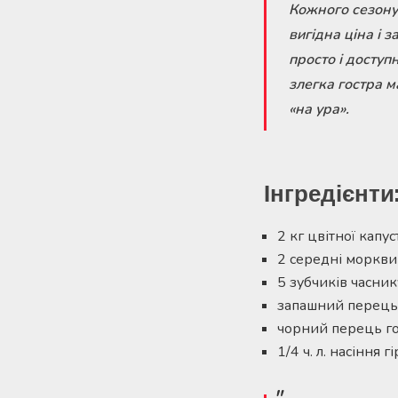
Кожного сезону 
вигідна ціна і 
просто і доступ
злегка гостра м
«на ура».
Інгредієнти
2 кг цвітної капус
2 середні моркви
5 зубчиків часник
запашний перець
чорний перець го
1/4 ч. л. насіння г