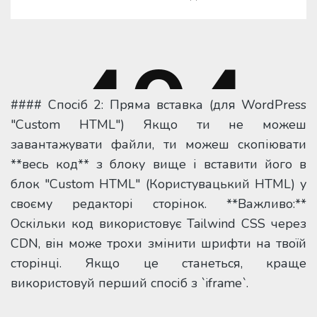
#### Спосіб 2: Пряма вставка (для WordPress
"Custom HTML") Якщо ти не можеш
завантажувати файли, ти можеш скопіювати
**весь код** з блоку вище і вставити його в
блок "Custom HTML" (Користувацький HTML) у
своєму редакторі сторінок. **Важливо:**
Оскільки код використовує Tailwind CSS через
CDN, він може трохи змінити шрифти на твоїй
сторінці. Якщо це станеться, краще
використовуй перший спосіб з `iframe`.