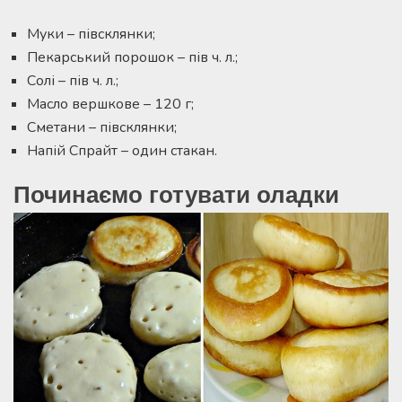
Муки – півсклянки;
Пекарський порошок – пів ч. л.;
Солі – пів ч. л.;
Масло вершкове – 120 г;
Сметани – півсклянки;
Напій Спрайт – один стакан.
Починаємо готувати оладки