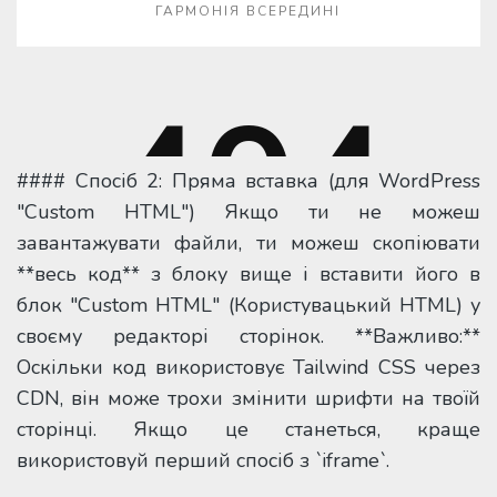
#### Спосіб 2: Пряма вставка (для WordPress
"Custom HTML") Якщо ти не можеш
завантажувати файли, ти можеш скопіювати
**весь код** з блоку вище і вставити його в
блок "Custom HTML" (Користувацький HTML) у
своєму редакторі сторінок. **Важливо:**
Оскільки код використовує Tailwind CSS через
CDN, він може трохи змінити шрифти на твоїй
сторінці. Якщо це станеться, краще
використовуй перший спосіб з `iframe`.