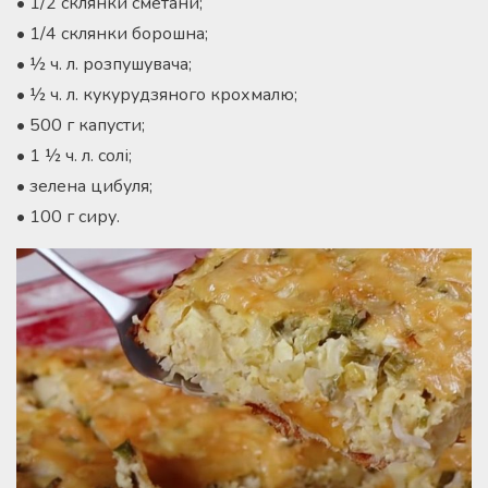
• 1/2 склянки сметани;
• 1/4 склянки борошна;
• ½ ч. л. розпушувача;
• ½ ч. л. кукурудзяного крохмалю;
• 500 г капусти;
• 1 ½ ч. л. солі;
• зелена цибуля;
• 100 г сиру.