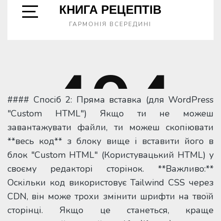
#### Спосіб 2: Пряма вставка (для WordPress
"Custom HTML") Якщо ти не можеш
завантажувати файли, ти можеш скопіювати
**весь код** з блоку вище і вставити його в
блок "Custom HTML" (Користувацький HTML) у
своєму редакторі сторінок. **Важливо:**
Оскільки код використовує Tailwind CSS через
CDN, він може трохи змінити шрифти на твоїй
сторінці. Якщо це станеться, краще