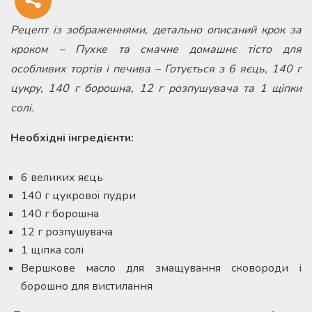
Рецепт із зображеннями, детально описаний крок за
кроком – Пухке та смачне домашнє тісто для
особливих тортів і печива – Готується з 6 яєць, 140 г
цукру, 140 г борошна, 12 г розпушувача та 1 щіпки
солі.
Необхідні інгредієнти:
6 великих яєць
140 г цукрової пудри
140 г борошна
12 г розпушувача
1 щіпка солі
Вершкове масло для змащування сковороди і
борошно для вистилання