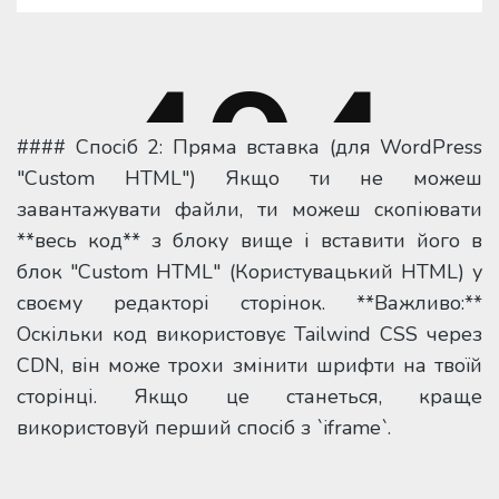
#### Спосіб 2: Пряма вставка (для WordPress
"Custom HTML") Якщо ти не можеш
завантажувати файли, ти можеш скопіювати
**весь код** з блоку вище і вставити його в
блок "Custom HTML" (Користувацький HTML) у
своєму редакторі сторінок. **Важливо:**
Оскільки код використовує Tailwind CSS через
CDN, він може трохи змінити шрифти на твоїй
сторінці. Якщо це станеться, краще
використовуй перший спосіб з `iframe`.