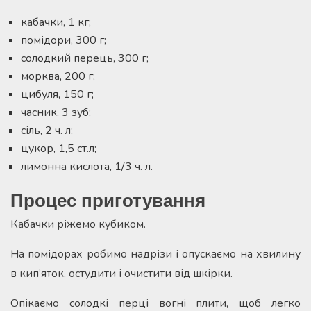
кабачки, 1 кг;
помідори, 300 г;
солодкий перець, 300 г;
морква, 200 г;
цибуля, 150 г;
часник, 3 зуб;
сіль, 2 ч. л;
цукор, 1,5 ст.л;
лимонна кислота, 1/3 ч. л.
Процес приготування
Кабачки ріжемо кубиком.
На помідорах робимо надрізи і опускаємо на хвилину
в кип’яток, остудити і очистити від шкірки.
Опікаємо солодкі перці вогні плити, щоб легко