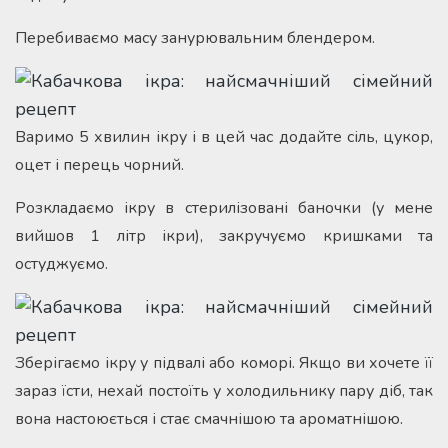
Перебиваємо масу занурювальним блендером.
Варимо 5 хвилин ікру і в цей час додайте сіль, цукор,
оцет і перець чорний.
Розкладаємо ікру в стерилізовані баночки (у мене
вийшов 1 літр ікри), закручуємо кришками та
остуджуємо.
Зберігаємо ікру у підвалі або коморі. Якщо ви хочете її
зараз їсти, нехай постоїть у холодильнику пару діб, так
вона настоюється і стає смачнішою та ароматнішою.