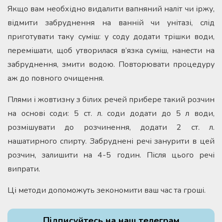
Якщо вам необхідно видалити вапняний наліт чи іржу,
відмити забруднення на ванній чи унітазі, слід
приготувати таку суміш: у соду додати трішки води,
перемішати, щоб утворилася в’язка суміш, нанести на
забруднення, змити водою. Повторювати процедуру
аж до повного очищення.
Плями і жовтизну з білих речей прибере такий розчин
на основі соди: 5 ст. л. соди додати до 5 л води,
розмішувати до розчинення, додати 2 ст. л.
нашатирного спирту. Забруднені речі занурити в цей
розчин, залишити на 4-5 годин. Після цього речі
випрати.
Ці методи допоможуть зекономити ваш час та гроші.