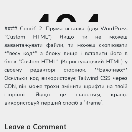
#### Спосіб 2: Пряма вставка (для WordPress
"Custom HTML") Якщо ти не можеш
завантажувати файли, ти можеш скопіювати
**весь код** з блоку вище і вставити його в
блок "Custom HTML" (Користувацький HTML) у
своєму редакторі сторінок. **Важливо:**
Оскільки код використовує Tailwind CSS через
CDN, він може трохи змінити шрифти на твоїй
сторінці. Якщо це станеться, краще
використовуй перший спосіб з `iframe`.
Leave a Comment