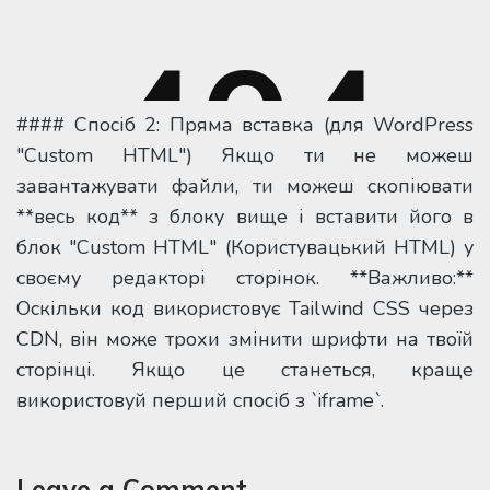
#### Спосіб 2: Пряма вставка (для WordPress
"Custom HTML") Якщо ти не можеш
завантажувати файли, ти можеш скопіювати
**весь код** з блоку вище і вставити його в
блок "Custom HTML" (Користувацький HTML) у
своєму редакторі сторінок. **Важливо:**
Оскільки код використовує Tailwind CSS через
CDN, він може трохи змінити шрифти на твоїй
сторінці. Якщо це станеться, краще
використовуй перший спосіб з `iframe`.
Leave a Comment