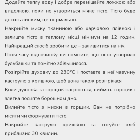
Додайте теплу воду і добре перемішайте ложкою або
виделкою, поки не утвориться м’яке тісто. Тісто буде
досить липким, це нормально.
Накрийте миску тканиною або харчовою плівкою і
залиште тісто в теплому місці мінімум на 12 годин.
Найкращий спосіб зробити це – залишитися на ніч.
Після часу відпочинку ви помітите, що тісто утворило
бульбашки та помітно збільшилося.
Розігрійте духовку до 230°C і поставте в неї чавунну
каструлю з кришкою, щоб вона також розігрілася.
Коли духовка та горщик нагріються, вийміть горщик і
злегка посипте борошном дно.
Вилийте тісто з миски в горщик. Вам не потрібно
місити чи формувати тісто.
Накрийте каструлю кришкою та готуйте хліб
приблизно 30 хвилин.