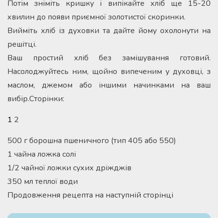
Потім зніміть кришку і випікайте хліб ще 15-20
хвилин до появи приємної золотистої скоринки.
Вийміть хліб із духовки та дайте йому охолонути на
решітці.
Ваш простий хліб без замішування готовий.
Насолоджуйтесь ним, щойно випеченим у духовці, з
маслом, джемом або іншими начинками на ваш
вибір.Сторінки:
1
2
500 г борошна пшеничного (тип 405 або 550)
1 чайна ложка солі
1/2 чайної ложки сухих дріжджів
350 мл теплої води
Продовження рецепта на наступній сторінці