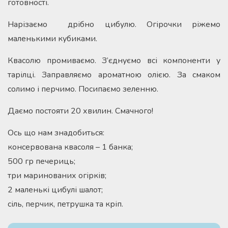
готовності.
Нарізаємо дрібно цибулю. Огірочки ріжемо
маленькими кубиками.
Квасолю промиваємо. З’єднуємо всі компоненти у
тарілці. Заправляємо ароматною олією. За смаком
солимо і перчимо. Посипаємо зеленню.
Даємо постояти 20 хвилин. Смачного!
Ось що нам знадобиться:
консервована квасоля – 1 банка;
500 гр печериць;
три маринованих огірків;
2 маленькі цибулі шалот;
сіль, перчик, петрушка та кріп.