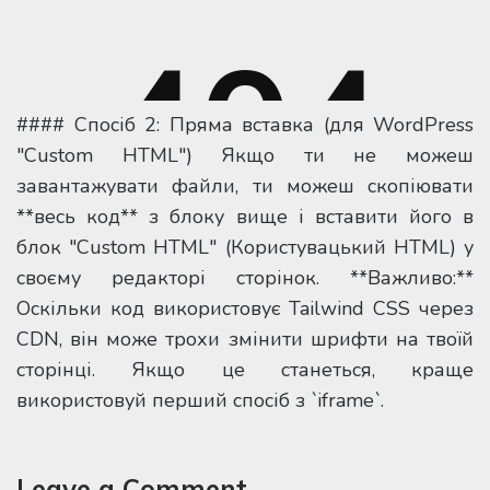
#### Спосіб 2: Пряма вставка (для WordPress
"Custom HTML") Якщо ти не можеш
завантажувати файли, ти можеш скопіювати
**весь код** з блоку вище і вставити його в
блок "Custom HTML" (Користувацький HTML) у
своєму редакторі сторінок. **Важливо:**
Оскільки код використовує Tailwind CSS через
CDN, він може трохи змінити шрифти на твоїй
сторінці. Якщо це станеться, краще
використовуй перший спосіб з `iframe`.
Leave a Comment