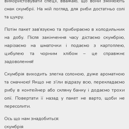
використовувати спеції, вважаю, що вони змінюють
смак скумбрії. На мій погляд, для риби достатньо солі
та цукру.
Потім пакет зав’язуємо та прибираємо в холодильник
на добу. Після закінчення часу дістаємо скумбрію,
нарізаємо на шматочки і подаємо з картоплею,
цибулею та чорним хлібом – це справжнє
задоволення!
Скумбрія виходить злегка солоною, дуже ароматною
та смачною! Якщо не з’їли відразу всю, перекладаємо
рибу в контейнер або скляну банку і додаємо трохи
олії. Повертати її назад у пакет не варто, щоби не
пересолити.
Ось що нам знадобиться:
скумбрія