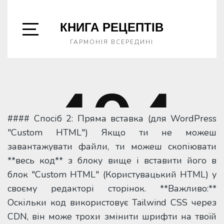
#### Спосіб 2: Пряма вставка (для WordPress
"Custom HTML") Якщо ти не можеш
завантажувати файли, ти можеш скопіювати
**весь код** з блоку вище і вставити його в
блок "Custom HTML" (Користувацький HTML) у
своєму редакторі сторінок. **Важливо:**
Оскільки код використовує Tailwind CSS через
CDN, він може трохи змінити шрифти на твоїй