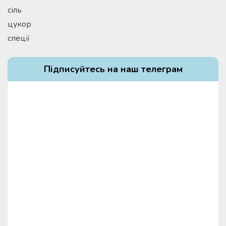
сіль
цукор
спеції