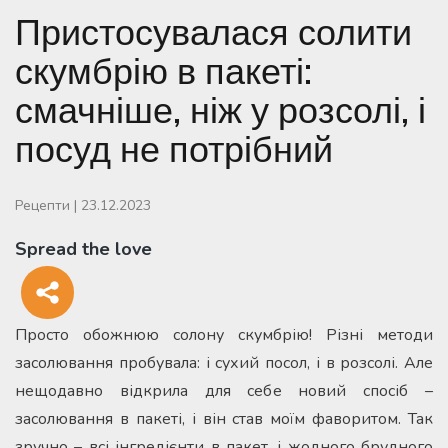
Пристосувалася солити
скумбрію в пакеті:
смачніше, ніж у розсолі, і
посуд не потрібний
Рецепти
|
23.12.2023
Spread the love
Просто обожнюю солону скумбрію! Різні методи
засолювання пробувала: і сухий посол, і в розсолі. Але
нещодавно відкрила для себе новий спосіб –
засолювання в пакеті, і він став моїм фаворитом. Так
зручно – всі інгредієнти в пакет, і жодного брудного