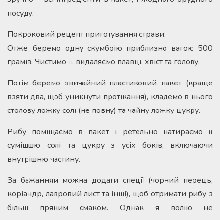
посуду.
Покроковий рецепт приготування страви:
Отже, беремо одну скумбрію приблизно вагою 500
грамів. Чистимо її, видаляємо плавці, хвіст та голову.
Потім беремо звичайний пластиковий пакет (краще
взяти два, щоб уникнути протікання), кладемо в нього
столову ложку солі (не повну) та чайну ложку цукру.
Рибу поміщаємо в пакет і ретельно натираємо її
сумішшю солі та цукру з усіх боків, включаючи
внутрішню частину.
За бажанням можна додати спеції (чорний перець,
коріандр, лавровий лист та інші), щоб отримати рибу з
більш пряним смаком. Однак я волію не