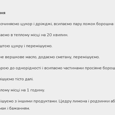
ння
озчиняємо цукор і дріжджі, всипаємо пару ложок борошна 
аємо в теплому місці на 20 хвилин.
штою цукру і перемішуємо.
е вершкове масло, додаємо сметану, перемішуємо.
арою до однорідності і всипаємо частинами просіяне борош
ішуємо тісто далі.
лому місці на 1 годину.
ішуємо з іншими продуктами. Цедру лимона і родзинки аб
мак і бажанням.