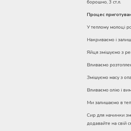
борошно, 3 ст.л.
Процес приготува
У теплому молоці р
Накриваємо і залиш
Яйця змішуємо з ре
Вливаємо розтоплен
Змішуємо масу з оп
Вливаємо олію і вим
Ми залишаємо в теп
Сир для начинки зм
додавайте на свій с