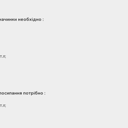
начинки необхідно :
.л;
осипання потрібно :
.л;