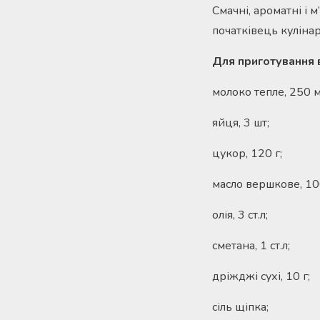
Смачні, ароматні і 
початківець кулінар
Для приготування в
молоко тепле, 250 м
яйця, 3 шт;
цукор, 120 г;
масло вершкове, 100
олія, 3 ст.л;
сметана, 1 ст.л;
дріжджі сухі, 10 г;
сіль щіпка;