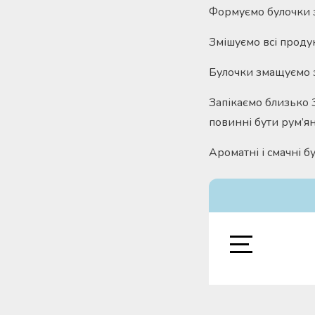
Формуємо булочки з
Змішуємо всі проду
Булочки змащуємо 
Запікаємо близько 3
повинні бути рум’я
Ароматні і смачні б