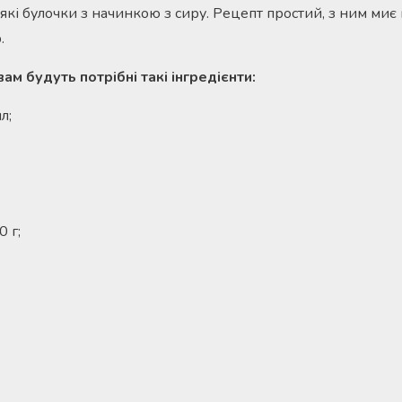
м’які булочки з начинкою з сиру. Рецепт простий, з ним миє
.
ам будуть потрібні такі інгредієнти:
л;
 г;