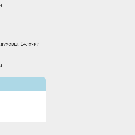
м.
 духовці. Булочки
м.