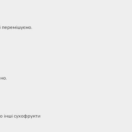
і перемішуємо.
но.
о інші сухофрукти