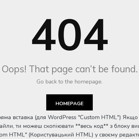
Пряма вставка (для WordPress "Custom HTML") Якщо
йли, ти можеш скопіювати **весь код** з блоку ви
tom HTML" (Користувацький HTML) у своєму редакто