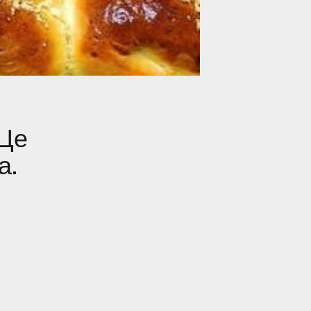
 Це
а.