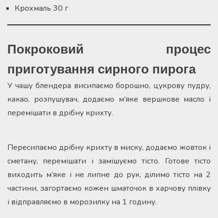
Крохмаль 30 г
Покроковий процес
приготування сирного пирога
У чашу блендера висипаємо борошно, цукрову пудру,
какао, розпушувач, додаємо м’яке вершкове масло і
перемішати в дрібну крихту.
Пересипаємо дрібну крихту в миску, додаємо жовток і
сметану, перемішати і замішуємо тісто. Готове тісто
виходить м’яке і не липне до рук, ділимо тісто на 2
частини, загортаємо кожен шматочок в харчову плівку
і відправляємо в морозилку на 1 годину.