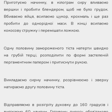
Приготуємо начинку, в кілограм сиру вливаємо
вершки і пробити блендером, щоб не було грудок.
Вбиваємо яйця, всипаємо цукор, крохмаль і ще раз
пробити до однорідної маси. В кінці всипаємо
кокосову стружку і перемішати ложкою.
Одну половину замороженого тіста натерти швидко
на грубій терці, розподілити по формі застеленій
пергаментним папером і притиснути рукою.
Викладаємо сирну начинку, розрівнюємо і зверху
натираємо другу половину тіста.
Відправляємо в розігріту духовку до 160 градусів і
випікаємо 60 хвилин. Готовому пирогу обов’язково