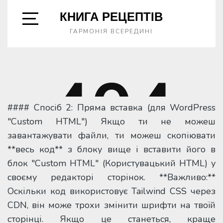
#### Спосіб 2: Пряма вставка (для WordPress
"Custom HTML") Якщо ти не можеш
завантажувати файли, ти можеш скопіювати
**весь код** з блоку вище і вставити його в
блок "Custom HTML" (Користувацький HTML) у
своєму редакторі сторінок. **Важливо:**
Оскільки код використовує Tailwind CSS через
CDN, він може трохи змінити шрифти на твоїй
сторінці. Якщо це станеться, краще